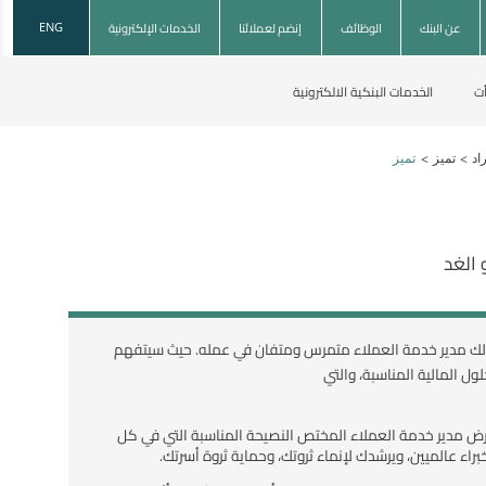
عن البنك
الوظائف
إنضم لعملائنا
الخدمات الإلكترونية
ENG
أت
الخدمات البنكية الالكترونية
>
>
اد
تميز
تميز
 الغد
 مدير خدمة العملاء متمرس ومتفان في عمله. حيث سيتفهم
لول المالية المناسبة، والتي
ض مدير خدمة العملاء المختص النصيحة المناسبة التي في كل
اء عالميين، ويرشدك لإنماء ثروتك، وحماية ثروة أسرتك.