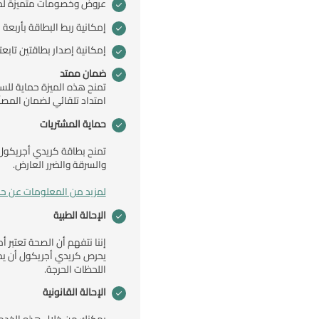
عروض وخصومات متميزة لدى 
إمكانية ربط البطاقة بأربعة
إمكانية إصدار بطاقتين تابع
ضمان ممتد
تمنح هذه الميزة حماية للس
امتداد تلقائي لضمان المصنّعين أو تجار ال
حماية المشتريات
تمنح بطاقة كريدي أجريكول 
والسرقة والضرر العارض.
لمزيد من المعلومات عن حم
الإحالة الطبية
إننا نتفهم أن الصحة تعتبر أ
يحرص كريدي أجريكول أن ي
اللحظات الحرجة.
الإحالة القانونية