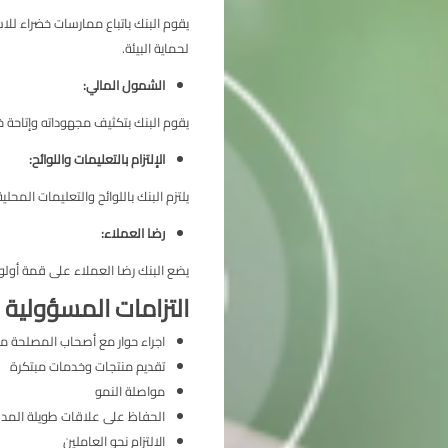
يقوم البنك باتباع ممارسات خضراء لل
لحماية البيئة.
الشمول المالي:
يقوم البنك بتكثيف مجهوداته وإتاحة 
الإلتزام بالتعليمات واللوائح:
يلتزم البنك باللوائح والتعليمات المحل
رضا العملاء:
يضع البنك رضا العملاء على قمة أولوي
التزامات المسؤولية 
اجراء حوار مع أصحاب المصلحة 
تقديم منتجات وخدمات مبتكرة
مواصلة النمو
الحفاظ على علاقات طويلة المد
الالتزام نحو العاملين