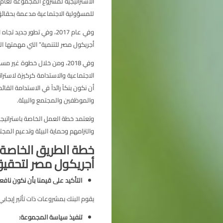
للمسؤولية الاجتماعية مدعمة بحقائق
وفي عام 2017، وفي تطور 
أجريكول مصر للتنمية” التي مهمتها ا
وفي 2018، ومن خلال خطوة غي
أن نكون بنكاً رائداً في الاستدامة الق
والموظفين والمجتمع والبيئة.
والتزامهم وحماية البيئة وتدعيم ال
خطة الطريق الخاصة 
أجريكول مصر لتحقيق ت
التأكيد على قيمنا بأن نكون نافع
يقوم البنك بمشروعات ذات تأثير إيجابي
تنفيذ سياسة المجموعة: