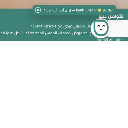
اهلا بيك
انا banki Chat — إزاي أقدر أساعدك؟
للتواصل معنا،
هل ترغب في فتح حساب مصرفي فردي مع Credit Agricole؟
نقترح عليك دمجها مع أحد عروض الخدمات الخمس المجمعة لدينا ، كل منها يتض
احتياجاتك اليومية.
اتصل بنا
كريدي اج
معلومات عنا
تواصل معنا