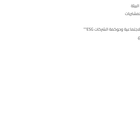
لبيئة
لمشتريات
جتماعية وحوكمة الشركات ESG””
.