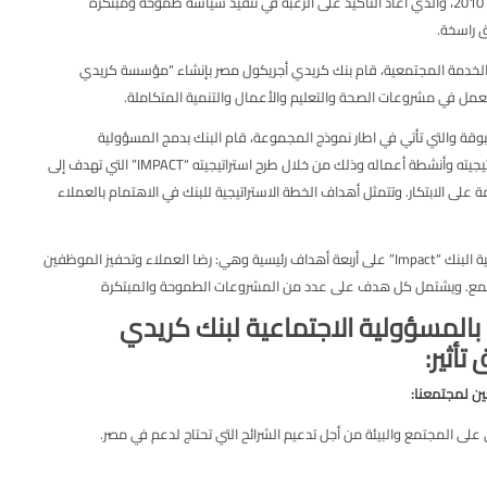
الاستراتيجية لمشروع المجموعة لعام 2010، والذي أعاد التأكيد على الرغبة في تنفيذ سياسة طموحة ومبتكرة
 راسخة.
جديد تجاه الخدمة المجتمعية، قام بنك كريدي أجريكول مصر بإنشاء “مؤسسة كريدي
لعمل في مشروعات الصحة والتعليم والأعمال والتنمية المتكاملة.
ر مسبوقة والتي تأتي في اطار نموذج المجموعة، قام البنك بدمج المسؤولية
الاجتماعية والاستدامة كركيزة لاستراتيجيته وأنشطة أعماله وذلك من خلال طرح استراتيجيته “IMPACT” التي تهدف إلى
ائمة على الابتكار. وتتمثل أهداف الخطة الاستراتيجية للبنك في الاهتمام بالعملاء
وتعتمد خطة العمل الخاصة باستراتيجية البنك “Impact” على أربعة أهداف رئيسية وهي: رضا العملاء وتحفيز الموظفين
مجتمع. ويشتمل كل هدف على عدد من المشروعات الطموحة والمبتكرة
بالمسؤولية الاجتماعية لبنك كريدي
أثير:
ين لمجتمعنا:
 على المجتمع والبيئة من أجل تدعيم الشرائح التي تحتاج لدعم في مصر.