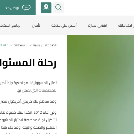
تواصل معنا
احتياجاتك
اشتري سيارة
أحصل علي بطاقة
تأمين
برنامج المكاف
الصفحة الرئيسية
الاستدامة
رحلة ا
>
>
رحلة المسئول
تمثل المسؤولية المجتمعية جزءاً أصي
للمجتمعات التي تعمل بها.
وقد ساهم بنك كريدي أجريكول مصر، وذلك منذ نشأته في عام 
وفي عام 2012، اتخذ البن
تشكيل لجنة مخصصة لاختيار المشروعات 