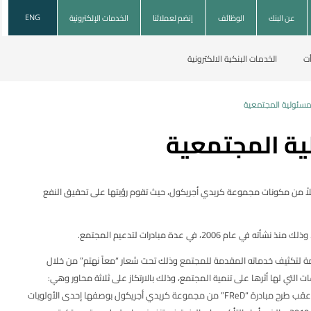
عن البنك
الوظائف
إنضم لعملائنا
الخدمات الإلكترونية
ENG
أت
الخدمات البنكية الالكترونية
لمسئولية المجتمعية
ية المجتمعية
لاً من مكونات مجموعة كريدي أجريكول، حيث تقوم رؤيتها على تحقيق النفع
2006، في عدة مبادرات لتدعيم المجتمع.
ك خطوة هامة لتكثيف خدماته المقدمة للمجتمع وذلك تحت شعار “معاً نهتم” من خلال
التي لها أثرها على تنمية المجتمع، وذلك بالارتكاز على ثلاثة محاور وهي:
التعليم والصحة والبيئة. وقد جاء هذا عقب طرح مبادرة “FReD” من مجموعة كريدي أجريكول بوصفها إحدى الأولويات