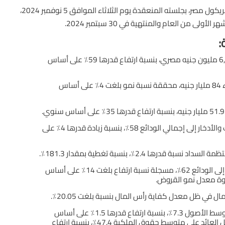
أعتمد مجلس إدارة بنك كريدي أجريكول مصر، بجلسته المنعقدة يوم الثلاثاء الموافق 5 نوفمبر 2024،
أولى من العام والمنتهية في 30 سبتمبر 2024.
:
بلغ صافي الربح 6,060 مليون جنيه مصري، بنسبة ارتفاع قدرها 59٪ على أساس
سجلت ودائع العملاء 84 مليار جنيه، محققة نسبة نمو بلغت 4٪ على أساس
مليار جنيه، بنسبة ارتفاع قدرها 35٪ على أساس سنوي.
سجل معدل الحساب والأدخار إلى إجمالي الودائع 58٪، بنسبة زيادة قدرها 4٪ على
بة قدرها 2.4٪، بنسبة تغطية بمقدار 181.3٪.
بلغت نسبة القروض إلى الودائع 62٪، مسجلة نسبة ارتفاع بلغت 14٪ على أساس
ة معدل نمو القروض.
 في ظل معدل كفاية رأس المال بنسبة بلغت 20.05٪.
سجل العائد على متوسط الأصول 7.3٪، بنسبة ارتفاع قدرها 1.5٪ على أساس
سنوي، في حين سجل العائد على متوسط حقوق الملكية 47.4٪، بنسبة ارتفاع