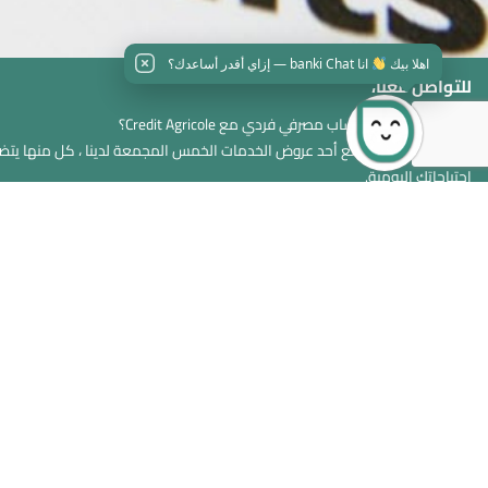
اهلا بيك
انا banki Chat — إزاي أقدر أساعدك؟
للتواصل معنا،
هل ترغب في فتح حساب مصرفي فردي مع Credit Agricole؟
نقترح عليك دمجها مع أحد عروض الخدمات الخمس المجمعة لدينا ، كل منها يتض
احتياجاتك اليومية.
اتصل بنا
كريدي اج
معلومات عنا